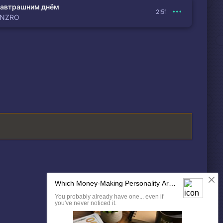
автрашним днём
2:51
ENZRO