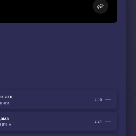
етать
2:45
анги
Дама
2:24
BURLA