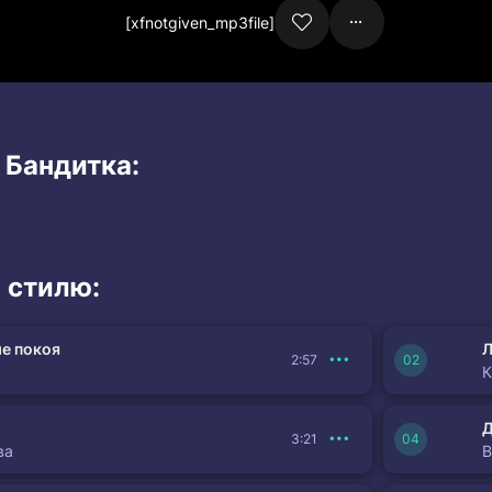
[xfnotgiven_mp3file]
 Бандитка:
 стилю:
е покоя
Л
2:57
К
3:21
ва