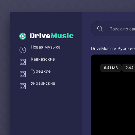
Drive
Music
Новая музыка
DriveMusic
»
Русские
Кавказские
0
6.41 MB
2:44
Турецкие
Украинские