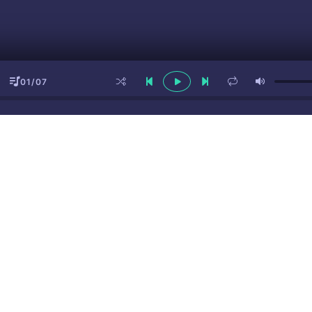
01/07
ы
(16+)