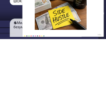
ДАЛЕЕ
Нет душе покоя - GUT1K
ШОК от цен 😳
💲Миллионы товаров из Китая с
безумными скидками💲
Написать нам