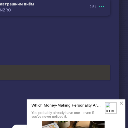
автрашним днём
2:51
ENZRO