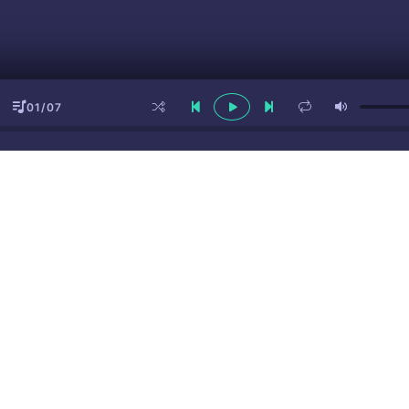
01/07
ы
(16+)