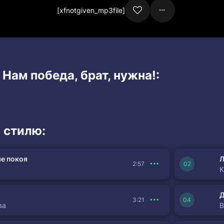
[xfnotgiven_mp3file]
 Нам победа, брат, нужна!:
 стилю:
е покоя
Л
2:57
К
3:21
ва