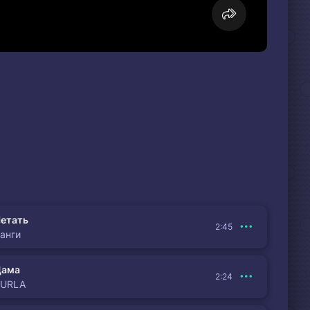
етать
2:45
анги
Дама
2:24
BURLA