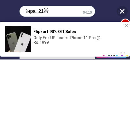
Кира, 21🐱
04:10
1
Поиграешь со мной? 💖🐾
00:00
01/07
04:10
Drive
Music
Материалы предоставлены
только для ознакомления! (16+)