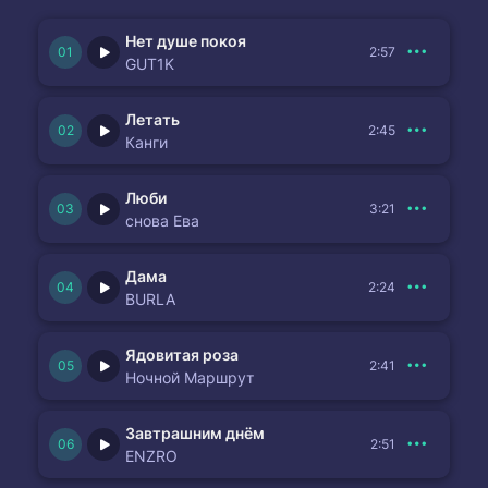
Нет душе покоя
2:57
GUT1K
Летать
2:45
Канги
Люби
3:21
снова Ева
Дама
2:24
BURLA
Ядовитая роза
2:41
Ночной Маршрут
Завтрашним днём
2:51
ENZRO