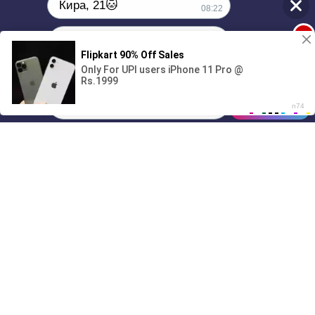
Кира, 21🐱
08:22
1
Поиграешь со мной? 💖🐾
00:00
2:47
01/07
08:22
Drive
Music
Материалы предоставлены
только для ознакомления! (16+)
Написать нам