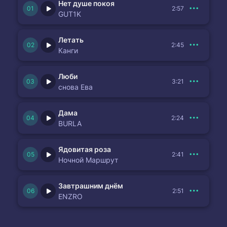
Нет душе покоя
2:57
GUT1K
Летать
2:45
Канги
Люби
3:21
снова Ева
Дама
2:24
BURLA
Ядовитая роза
2:41
Ночной Маршрут
Завтрашним днём
2:51
ENZRO