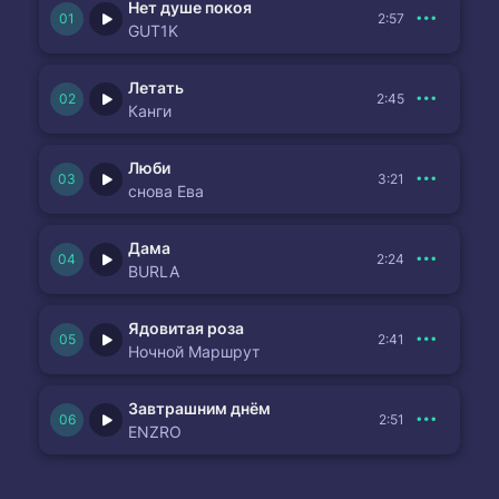
Нет душе покоя
2:57
GUT1K
Летать
2:45
Канги
Люби
3:21
снова Ева
Дама
2:24
BURLA
Ядовитая роза
2:41
Ночной Маршрут
Завтрашним днём
2:51
ENZRO