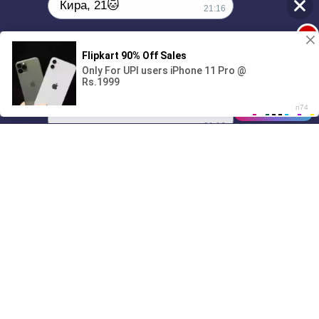
Кира, 21🐱
21:16
1
Поиграешь со мной? 💖🐾
00:00
4:10
01/07
21:16
Drive
Music
Материалы предоставлены
только для ознакомления! (16+)
Написать нам