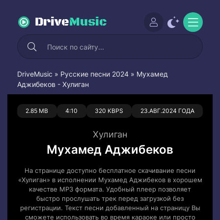
Drive
Music
DriveMusic
»
Русские песни 2024
» Мухамед
Аджибеков - Хулиган
0
0
2.85 MB
4:10
320 KBPS
23.АВГ.2024 ГОДА
Хулиган
Мухамед Аджибеков
На странице доступно бесплатное скачивание песни
«Хулиган» в исполнении Мухамед Аджибеков в хорошем
качестве MP3 формата. Удобный плеер позволяет
быстро прослушать трек перед загрузкой без
регистрации. Текст песни добавленный на страницу Вы
сможете использовать во время караоке или просто