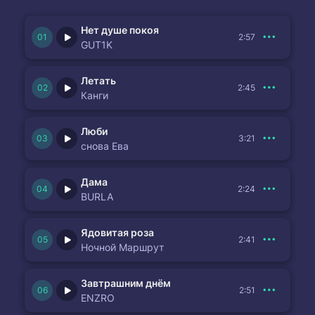
Нет душе покоя
2:57
GUT1K
Летать
2:45
Канги
Люби
3:21
снова Ева
Дама
2:24
BURLA
Ядовитая роза
2:41
Ночной Маршрут
Завтрашним днём
2:51
ENZRO