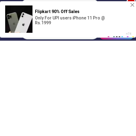
1
Поиграешь со мной? 💖🐾
00:00
01/07
22:10
Drive
Music
Материалы предоставлены
только для ознакомления! (16+)
Написать нам