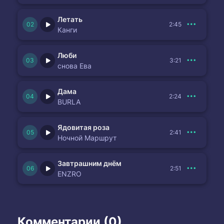
Летать
2:45
Канги
Люби
3:21
снова Ева
Дама
2:24
BURLA
Ядовитая роза
2:41
Ночной Маршрут
Завтрашним днём
2:51
ENZRO
Комментарии (0)