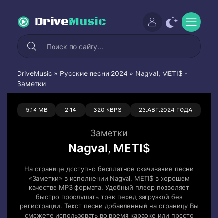
Drive
Music
DriveMusic
»
Русские песни 2024
» Nagval, METI$ -
Заметки
0
0
5.14 MB
2:14
320 KBPS
23.АВГ.2024 ГОДА
Заметки
Nagval, METI$
На странице доступно бесплатное скачивание песни
«Заметки» в исполнении Nagval, METI$ в хорошем
качестве MP3 формата. Удобный плеер позволяет
быстро прослушать трек перед загрузкой без
регистрации. Текст песни добавленный на страницу Вы
сможете использовать во время караоке или просто