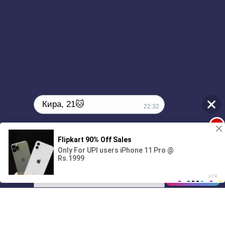
Был рождён здесь, не для того, чтобы сдаться
На пути в Зеон, моё сказочное царство
Полный газ в пол, мне не нужен пит стоп
Шрамы заживают, Мэри мой обезбол
Пусть не понимают люди и я будто изгой
Принимаю как есть, it is what it is boy
Кира, 21🐱
22:32
1
Поиграешь со мной? 💖🐾
00:00
2:14
01/07
22:32