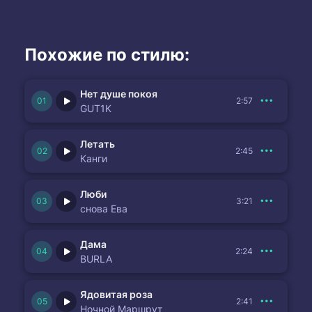
Похожие по стилю:
Нет душе покоя
2:57
GUT1K
Летать
2:45
Канги
Люби
3:21
снова Ева
Дама
2:24
BURLA
Ядовитая роза
2:41
Ночной Маршрут