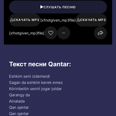
СЛУШАТЬ ПЕСНЮ
[xfnotgiven_mp3file]
СКАЧАТЬ MP3
СКАЧАТЬ MP3
[xfnotgiven_mp3file]
Текст песни Qantar:
Eshkim seni izdemeidi
Sagan da eshkim kerek emes
Kórinbeitin seniń jogar joldar
Qarangy da
Ainalada
Qan qantar
Qan qantar