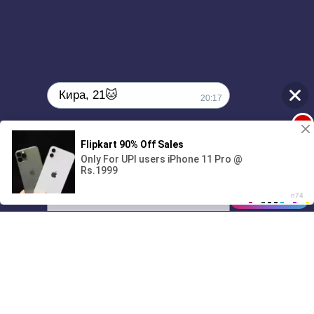
Кира, 21🐱
20:17
1
Поиграешь со мной? 💖🐾
00:00
6:31
01/07
20:17