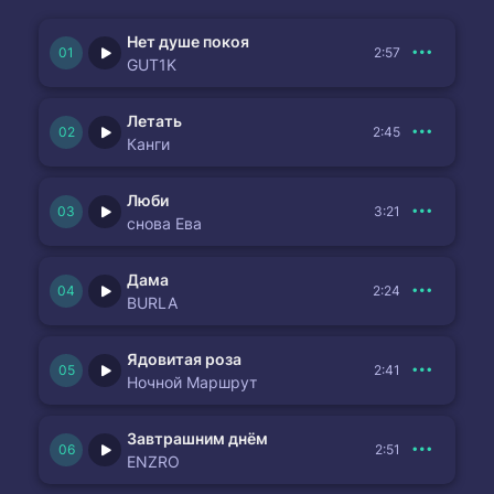
Нет душе покоя
2:57
GUT1K
Летать
2:45
Канги
Люби
3:21
снова Ева
Дама
2:24
BURLA
Ядовитая роза
2:41
Ночной Маршрут
Завтрашним днём
2:51
ENZRO