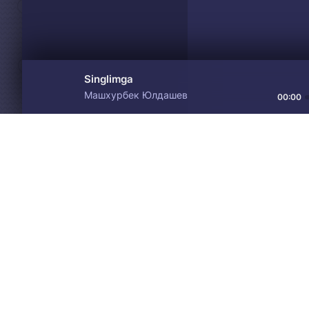
Singlimga
Машхурбек Юлдашев
00:00
Материалы предоставлен
Drive
Music
только для ознакомления! 
© 2024-2026 DRIVEMUSIC.ORG