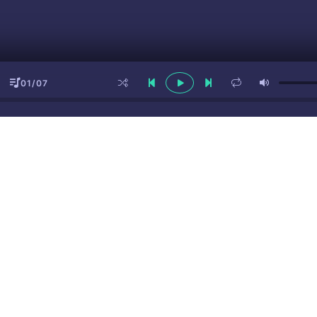
01/07
ы
(16+)