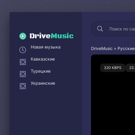
Drive
Music
Новая музыка
DriveMusic
»
Русские
Кавказские
0
320 KBPS
23
Турецкие
Украинские