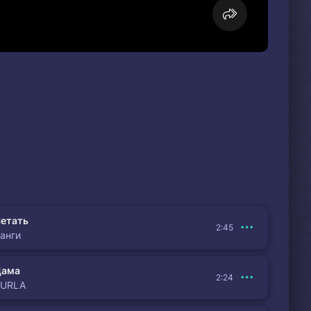
етать
2:45
анги
Дама
2:24
BURLA