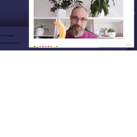
ДАЛЕЕ
Нет душе покоя - GUT1K
Тоня, 24🍑
22:4
Ищу парня на ночь💦
22:4
Написать нам