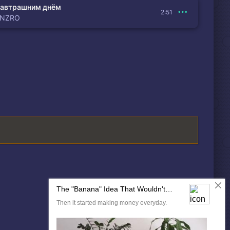
автрашним днём
2:51
ENZRO