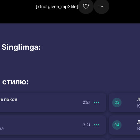
[xfnotgiven_mp3file]
 Singlimga:
 стилю:
е покоя
Л
2:57
К
3:21
ва