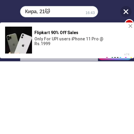
Кира, 21🐱
16:43
1
Поиграешь со мной? 💖🐾
00:00
2:08
01/07
16:43
Drive
Music
Материалы предоставлены
только для ознакомления! (16+)