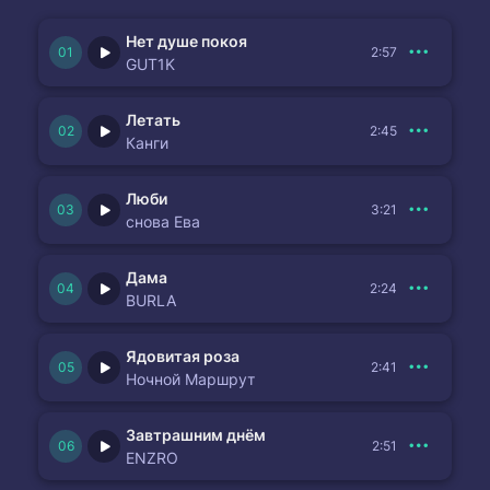
Нет душе покоя
2:57
GUT1K
Летать
2:45
Канги
Люби
3:21
снова Ева
Дама
2:24
BURLA
Ядовитая роза
2:41
Ночной Маршрут
Завтрашним днём
2:51
ENZRO