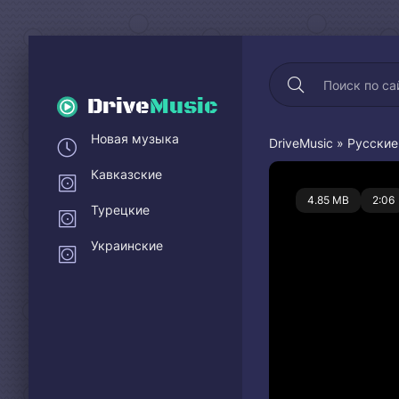
Drive
Music
Новая музыка
DriveMusic
»
Русские
Кавказские
0
4.85 MB
2:06
Турецкие
Украинские