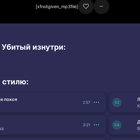
[xfnotgiven_mp3file]
 Убитый изнутри:
 стилю:
е покоя
Л
2:57
К
3:21
ва