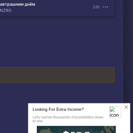
автрашним днём
2:51
ENZRO