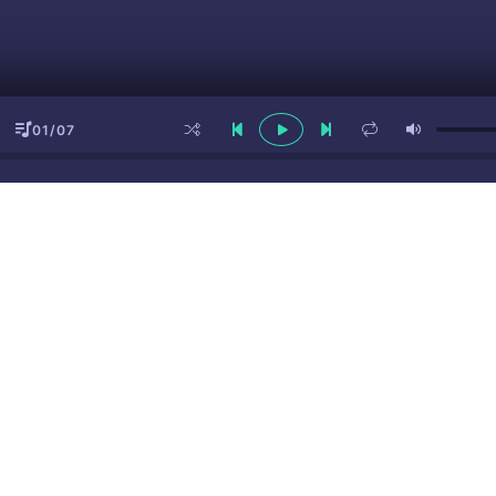
01/07
ы
(16+)