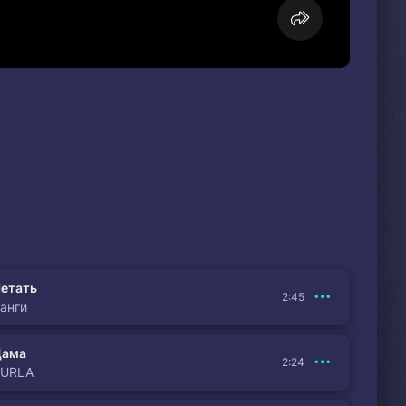
етать
2:45
анги
Дама
2:24
BURLA