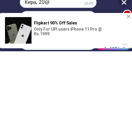
Кира, 21🐱
20:05
1
Поиграешь со мной? 💖🐾
00:00
01/07
20:05
Drive
Music
Материалы предоставлены
только для ознакомления! (16+)
Написать нам