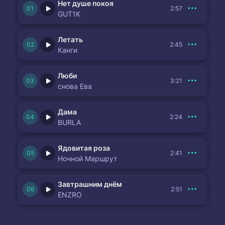
Нет душе покоя
2:57
GUT1K
Летать
2:45
Канги
Люби
3:21
снова Ева
Дама
2:24
BURLA
Ядовитая роза
2:41
Ночной Маршрут
Завтрашним днём
2:51
ENZRO