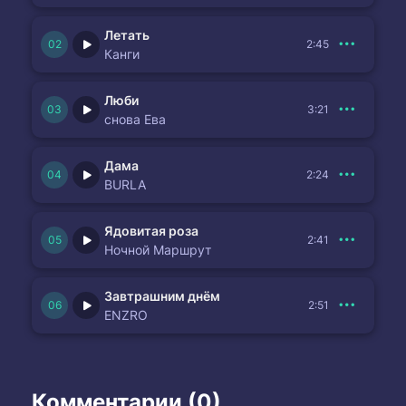
Летать
2:45
Канги
Люби
3:21
снова Ева
Дама
2:24
BURLA
Ядовитая роза
2:41
Ночной Маршрут
Завтрашним днём
2:51
ENZRO
Комментарии (0)