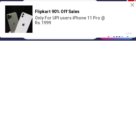
1
Поиграешь со мной? 💖🐾
00:00
2:03
01/07
12:38
Drive
Music
Материалы предоставлены
только для ознакомления! (16+)
Написать нам