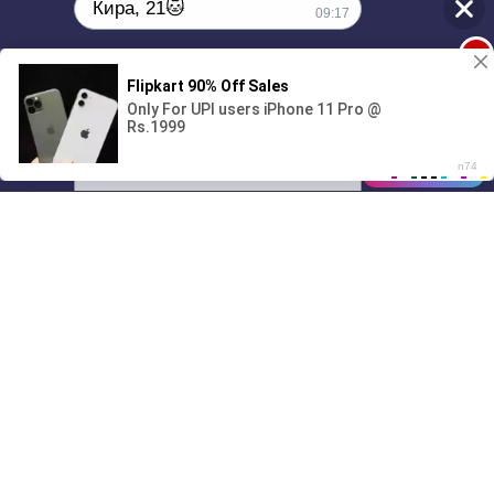
Кира, 21🐱
09:17
1
Поиграешь со мной? 💖🐾
00:00
01/07
09:17
Drive
Music
Материалы предоставлены
только для ознакомления! (16+)
Написать нам