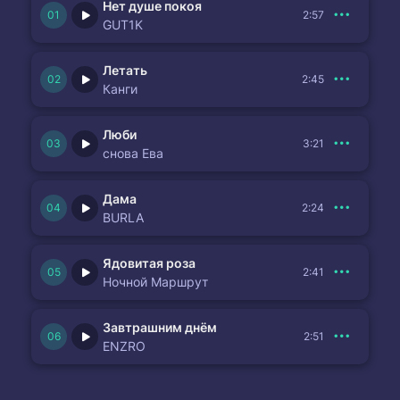
Нет душе покоя
2:57
GUT1K
Летать
2:45
Канги
Люби
3:21
снова Ева
Дама
2:24
BURLA
Ядовитая роза
2:41
Ночной Маршрут
Завтрашним днём
2:51
ENZRO