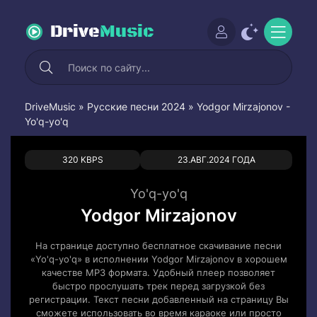
Drive
Music
DriveMusic
»
Русские песни 2024
» Yodgor Mirzajonov -
Yo'q-yo'q
0
0
320 KBPS
23.АВГ.2024 ГОДА
Yo'q-yo'q
Yodgor Mirzajonov
На странице доступно бесплатное скачивание песни
«Yo'q-yo'q» в исполнении Yodgor Mirzajonov в хорошем
качестве MP3 формата. Удобный плеер позволяет
быстро прослушать трек перед загрузкой без
регистрации. Текст песни добавленный на страницу Вы
сможете использовать во время караоке или просто