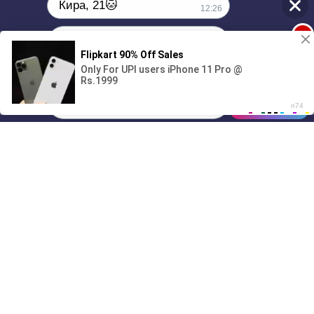
Кира, 21🐱
12:26
1
Поиграешь со мной? 💖🐾
00:00
01/07
12:26
Drive
Music
Материалы предоставлены
только для ознакомления! (16+)
Написать нам