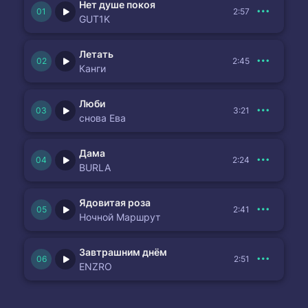
Нет душе покоя
2:57
GUT1K
Летать
2:45
Канги
Люби
3:21
снова Ева
Дама
2:24
BURLA
Ядовитая роза
2:41
Ночной Маршрут
Завтрашним днём
2:51
ENZRO