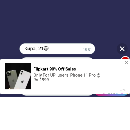
В каждую минуту жарит кровь
В каждую минуту день за днем
В каждую, в каждую
В каждую минуту первый раз
В каждую минуту теплых фраз
В каждую минуту мы вдвоём
В каждую, в каждую
Кира, 21🐱
15:51
1
Поиграешь со мной? 💖🐾
00:00
3:17
01/07
15:51