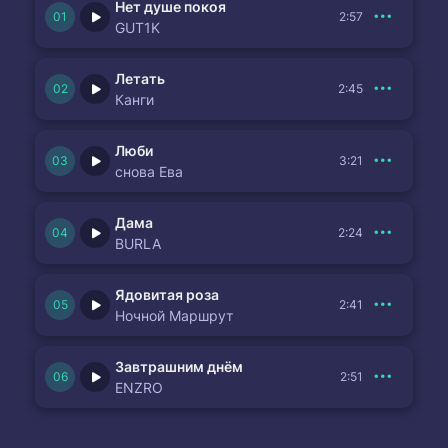
Нет душе покоя
2:57
GUT1K
Летать
2:45
Канги
Люби
3:21
снова Ева
Дама
2:24
BURLA
Ядовитая роза
2:41
Ночной Маршрут
Завтрашним днём
2:51
ENZRO