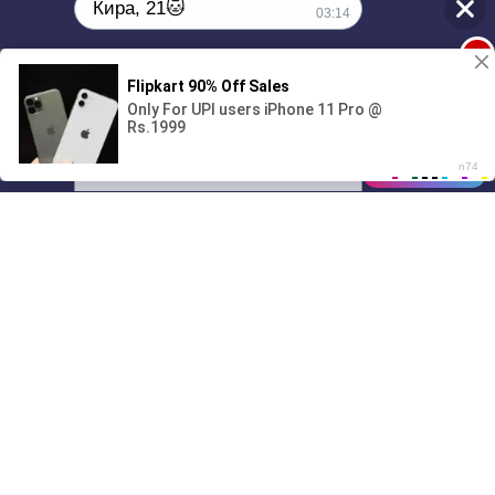
Кира, 21🐱
03:14
1
Поиграешь со мной? 💖🐾
00:00
2:28
01/07
03:14
Drive
Music
Материалы предоставлены
только для ознакомления! (16+)
Написать нам