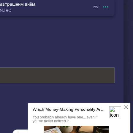
автрашним днём
2:51
ENZRO