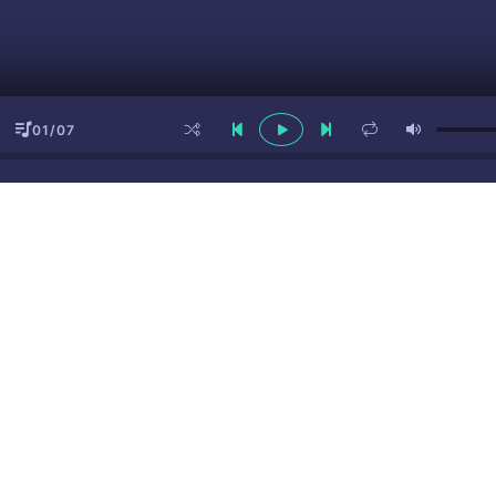
01/07
ы
(16+)