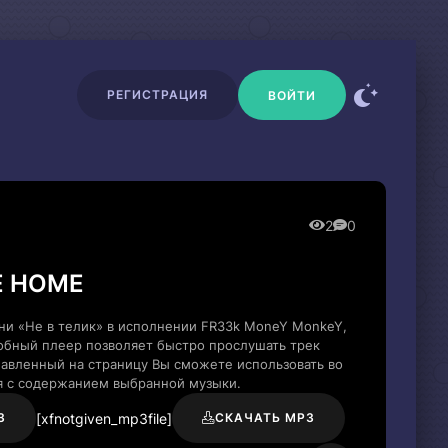
РЕГИСТРАЦИЯ
ВОЙТИ
2
0
E HOME
ни «Не в телик» в исполнении FR33k MoneY MonkeY,
обный плеер позволяет быстро прослушать трек
обавленный на страницу Вы сможете использовать во
я с содержанием выбранной музыки.
[xfnotgiven_mp3file]
3
СКАЧАТЬ MP3