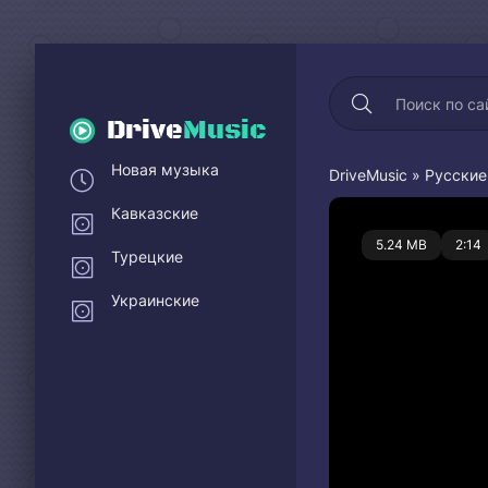
Drive
Music
Новая музыка
DriveMusic
»
Русские
Кавказские
0
5.24 MB
2:14
Турецкие
Украинские