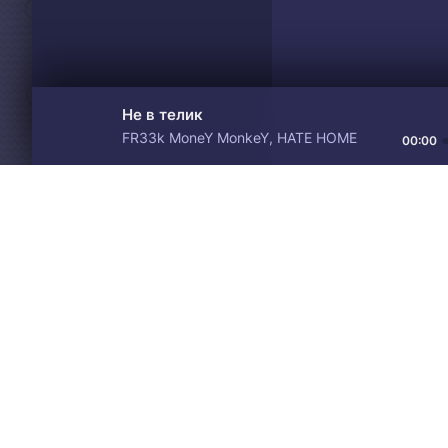
Не в телик
FR33k MoneY MonkeY, HATE HOME
00:00
Материалы предоставлен
Drive
Music
только для ознакомления! 
© 2024-2026 DRIVEMUSIC.ORG