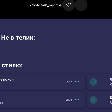
[xfnotgiven_mp3file]
 Не в телик:
 стилю:
е покоя
Л
2:57
К
3:21
ва