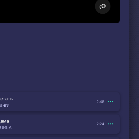
етать
2:45
анги
Дама
2:24
BURLA