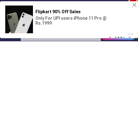
1
Поиграешь со мной? 💖🐾
00:00
2:12
01/07
05:08
Drive
Music
Материалы предоставлены
только для ознакомления! (16+)
Написать нам