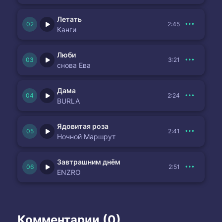
Летать
2:45
Канги
Люби
3:21
снова Ева
Дама
2:24
BURLA
Ядовитая роза
2:41
Ночной Маршрут
Завтрашним днём
2:51
ENZRO
Комментарии (0)