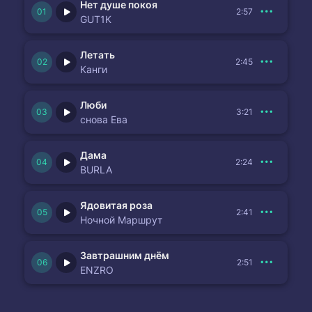
Нет душе покоя
2:57
GUT1K
Летать
2:45
Канги
Люби
3:21
снова Ева
Дама
2:24
BURLA
Ядовитая роза
2:41
Ночной Маршрут
Завтрашним днём
2:51
ENZRO