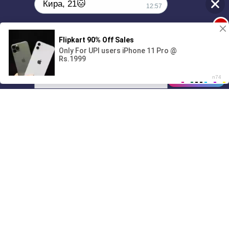
Кира, 21🐱
12:57
1
Поиграешь со мной? 💖🐾
00:00
2:00
01/07
12:57
Drive
Music
Материалы предоставлены
только для ознакомления! (16+)
Написать нам