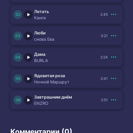
Летать
2:45
Канги
Люби
3:21
снова Ева
Дама
2:24
BURLA
Ядовитая роза
2:41
Ночной Маршрут
Завтрашним днём
2:51
ENZRO
Комментарии (0)