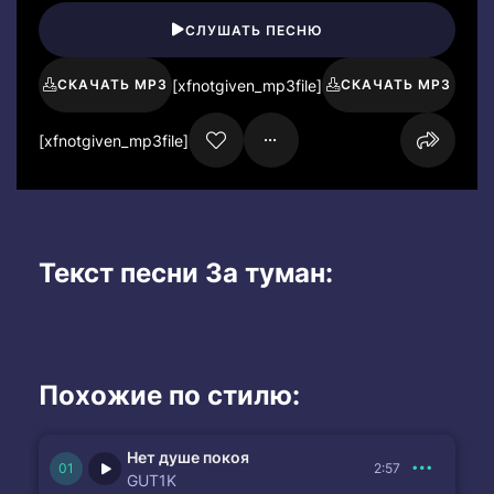
СЛУШАТЬ ПЕСНЮ
[xfnotgiven_mp3file]
СКАЧАТЬ MP3
СКАЧАТЬ MP3
[xfnotgiven_mp3file]
Текст песни За туман:
Похожие по стилю:
Нет душе покоя
2:57
GUT1K