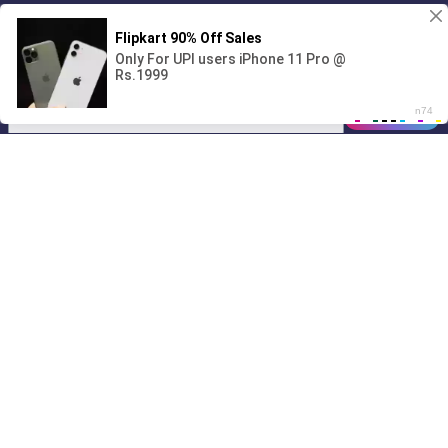
Без обязательств и лишних слов,
1
только сегодня 💦
00:00
01/07
18:06
Drive
Music
Материалы предоставлены
только для ознакомления! (16+)
Написать нам