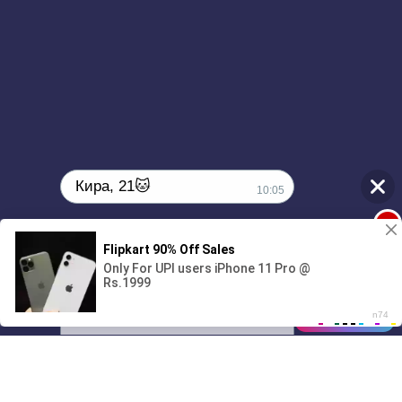
Кира, 21🐱
10:05
1
Поиграешь со мной? 💖🐾
00:00
3:13
01/07
10:05