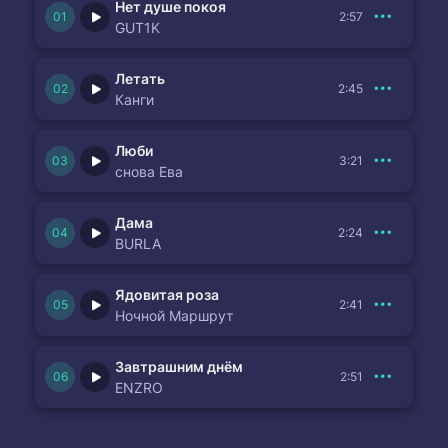
Нет душе покоя
2:57
GUT1K
Летать
2:45
Канги
Люби
3:21
снова Ева
Дама
2:24
BURLA
Ядовитая роза
2:41
Ночной Маршрут
Завтрашним днём
2:51
ENZRO