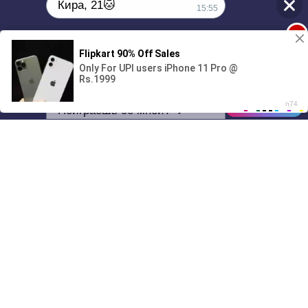
Кира, 21🐱
15:55
1
Поиграешь со мной? 💖🐾
00:00
01/07
15:55
Drive
Music
Материалы предоставлены
только для ознакомления! (16+)
Написать нам