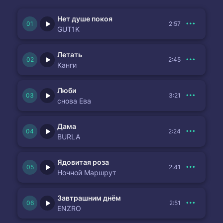
Нет душе покоя
2:57
GUT1K
Летать
2:45
Канги
Люби
3:21
снова Ева
Дама
2:24
BURLA
Ядовитая роза
2:41
Ночной Маршрут
Завтрашним днём
2:51
ENZRO