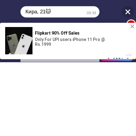
Кира, 21🐱
09:39
1
Поиграешь со мной? 💖🐾
00:00
3:39
01/07
09:39
Drive
Music
Материалы предоставлены
только для ознакомления! (16+)