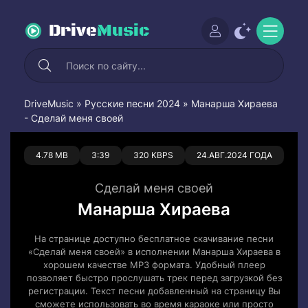
Drive
Music
DriveMusic
»
Русские песни 2024
» Манарша Хираева
- Сделай меня своей
0
0
4.78 MB
3:39
320 KBPS
24.АВГ.2024 ГОДА
Сделай меня своей
Манарша Хираева
На странице доступно бесплатное скачивание песни
«Сделай меня своей» в исполнении Манарша Хираева в
хорошем качестве MP3 формата. Удобный плеер
позволяет быстро прослушать трек перед загрузкой без
регистрации. Текст песни добавленный на страницу Вы
сможете использовать во время караоке или просто