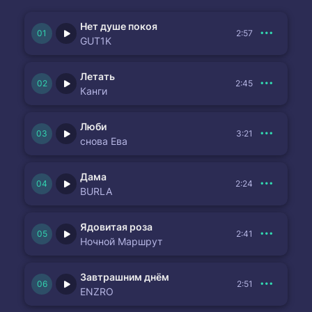
Нет душе покоя
2:57
GUT1K
Летать
2:45
Канги
Люби
3:21
снова Ева
Дама
2:24
BURLA
Ядовитая роза
2:41
Ночной Маршрут
Завтрашним днём
2:51
ENZRO