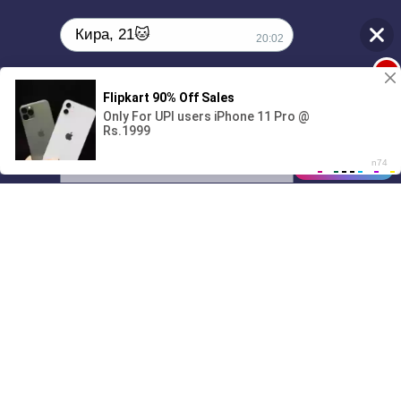
Кира, 21🐱
20:02
1
Поиграешь со мной? 💖🐾
00:00
01/07
20:02
Drive
Music
Материалы предоставлены
только для ознакомления! (16+)