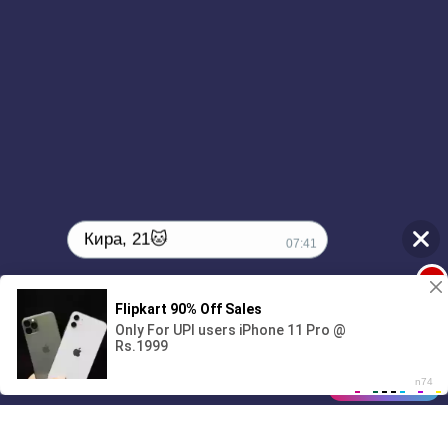
Кира, 21🐱
07:41
1
00:00
2:51
01/07