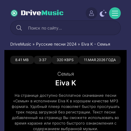
Drive
Music
DriveMusic
»
Русские песни 2024
» Eiva K - Семья
0
0
8.41 MB
3:37
320 KBPS
11.МАЯ.2026 ГОДА
Семья
Eiva K
На странице доступно бесплатное скачивание песни
«Семья» в исполнении Eiva K в хорошем качестве MP3
формата. Удобный плеер позволяет быстро прослушать
трек перед загрузкой без регистрации. Текст песни
добавленный на страницу Вы сможете использовать во
время караоке или просто быстрого ознакомления с
содержанием выбранной музыки.