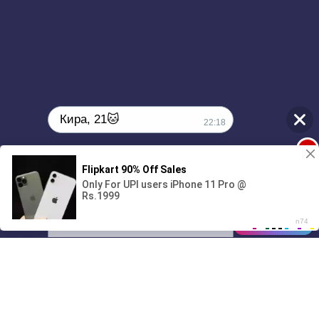
Кира, 21🐱
22:18
1
Поиграешь со мной? 💖🐾
00:00
3:37
01/07
22:18