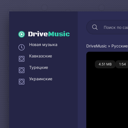
Drive
Music
Новая музыка
DriveMusic
»
Русские
Кавказские
0
4.51 MB
1:54
Турецкие
Украинские