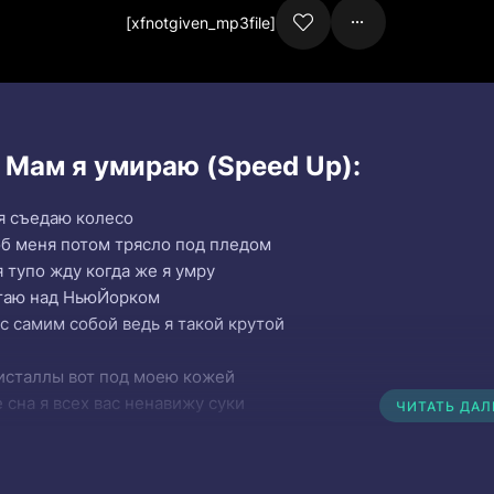
[xfnotgiven_mp3file]
 Мам я умираю (Speed Up):
я съедаю колесо
об меня потом трясло под пледом
я тупо жду когда же я умру
етаю над НьюЙорком
 с самим собой ведь я такой крутой
ристаллы вот под моею кожей
 сна я всех вас ненавижу суки
ЧИТАТЬ ДА
я сияю
р звезда но мама
чему не знаю