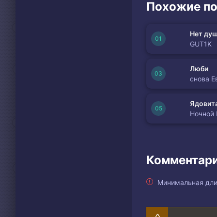
Похожие по
Почему я мама силь
И мам я умираю Ма
Мам я умираю И нич
Нет душ
И мам я умираю Ма
GUT1K
Люби
снова Е
Ядовита
Ночной
Комментари
Минимальная дли