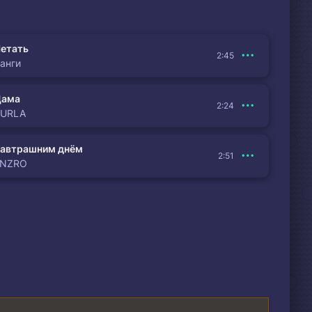
етать
2:45
анги
Дама
2:24
BURLA
автрашним днём
2:51
ENZRO