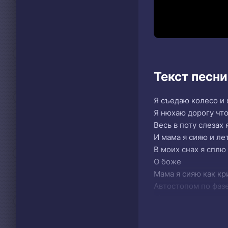
Текст песни
Я съедаю колесо и 
Я нюхаю дорогу чт
Весь в поту слезах 
И мама я сияю и л
В моих снах я сплю
О боже
Мама я сияю как к
Автостопом по фазе
Мама я сияю мама 
Мама я сияю я супе
Почему не знаю по