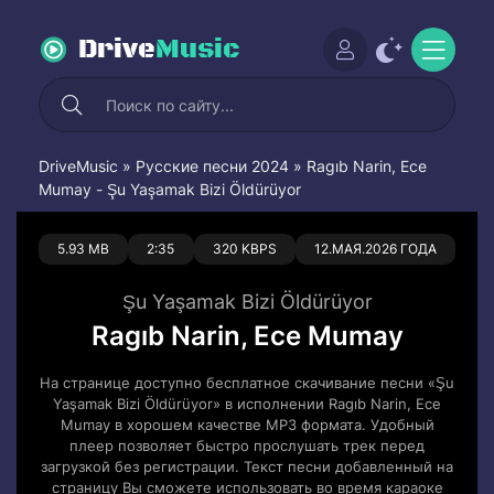
Drive
Music
DriveMusic
»
Русские песни 2024
» Ragıb Narin, Ece
Mumay - Şu Yaşamak Bizi Öldürüyor
0
0
5.93 MB
2:35
320 KBPS
12.МАЯ.2026 ГОДА
Şu Yaşamak Bizi Öldürüyor
Ragıb Narin, Ece Mumay
На странице доступно бесплатное скачивание песни «Şu
Yaşamak Bizi Öldürüyor» в исполнении Ragıb Narin, Ece
Mumay в хорошем качестве MP3 формата. Удобный
плеер позволяет быстро прослушать трек перед
загрузкой без регистрации. Текст песни добавленный на
страницу Вы сможете использовать во время караоке