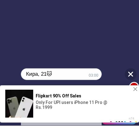
Кира, 21🐱
03:00
1
Поиграешь со мной? 💖🐾
00:00
2:35
01/07
03:00