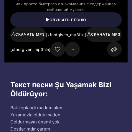
или просто быстрого ознакомления с содержанием
выбранной музыки.
СЛУШАТЬ ПЕСНЮ
[xfnotgiven_mp3file]
СКАЧАТЬ MP3
СКАЧАТЬ MP3
[xfnotgiven_mp3file]
Текст песни Şu Yaşamak Bizi
Öldürüyor:
Bak toplandı madem alem
Yakamozla olduk maden
Doldurmayın önemi yok
Dostlarımdır çarem