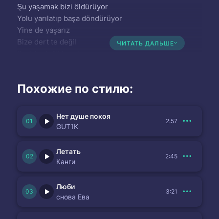
Şu yaşamak bizi öldürüyor
Yolu yarılatıp başa döndürüyor
Yine de yaşarız
Bize dert te değil
ЧИТАТЬ ДАЛЬШЕ
Sert te değil hayat
Mert te değil
Похожие по стилю:
Нет душе покоя
2:57
GUT1K
Летать
2:45
Канги
Люби
3:21
снова Ева