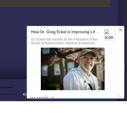
ДАЛЕЕ
Нет душе покоя - GUT1K
4:20
Бонус от AliExpress
12:0
Успей забрать!