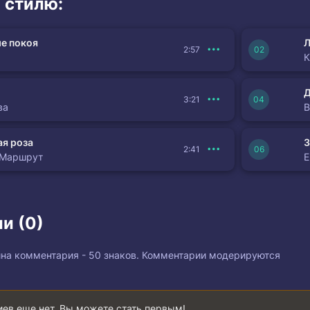
 стилю:
е покоя
Л
2:57
К
3:21
ва
я роза
З
2:41
 Маршрут
и (0)
на комментария - 50 знаков. Комментарии модерируются
ев еще нет. Вы можете стать первым!