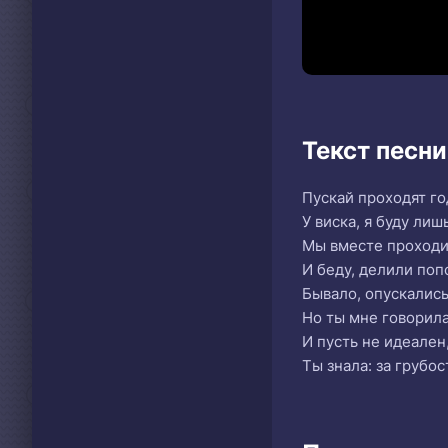
Текст песн
Пускай проходят го
У виска, я буду лиш
Мы вместе проходил
И беду, делили поп
Бывало, опускались
Но ты мне говорила
И пусть не идеален
Ты знала: за грубо