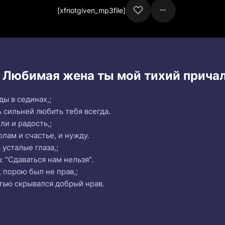
[xfnotgiven_mp3file]
и Любимая жена ты мой тихий причал
ды в сединах,;
ь сильней любить тебя всегда.
и и радость,;
олам и счастье, и нужду.
 усталые глаза,;
: "Сдаваться нам нельзя".
, порою был не прав,;
стью скрывался добрый нрав.