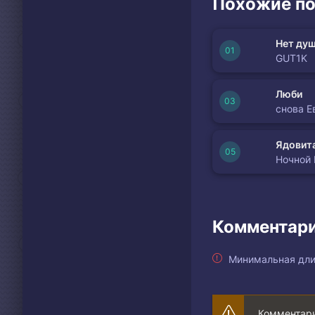
Похожие по
Нет душ
GUT1K
Люби
снова Е
Ядовита
Ночной
Комментари
Минимальная дли
Комментари