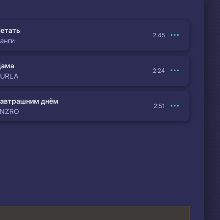
етать
2:45
анги
Дама
2:24
BURLA
автрашним днём
2:51
ENZRO