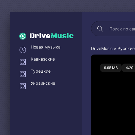
Drive
Music
Новая музыка
DriveMusic
»
Русские
Кавказские
0
9.95 MB
4:20
Турецкие
Украинские