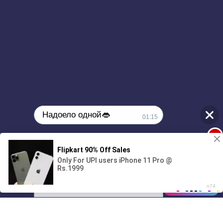
Надоело одной👄
01:15
1
🔞Может, изменим это?💦
00:00
3:57
01/07
01:15