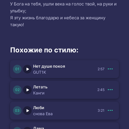
У Бога на тебя, ушли века на голос твой, на руки и
улыбку;
Я эту жизнь благодарю и небеса за женщину
такую!
Похожие по стилю:
Нет душе покоя
2:57
GUT1K
Летать
2:45
Канги
Люби
3:21
снова Ева
Дама