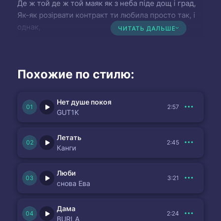
Де ж той де ж той маяк як з неба піде дощ і град,
Як-як розірвати контракт ти любила просто так, і
однак,
ЧИТАТЬ ДАЛЬШЕ
поглянь: сонце іде за північ і ти знов зрозумієш,
що я кохати не вмію хоч і душу мою грієш,
почуй: ти не моя стежина .
Похожие по стилю:
Нет душе покоя
2:57
GUT1K
Летать
2:45
Канги
Люби
3:21
снова Ева
Дама
2:24
BURLA