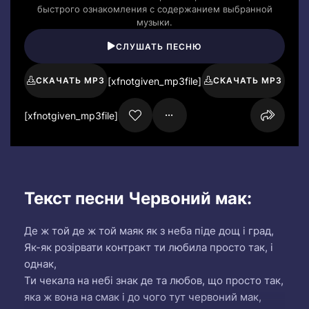
быстрого ознакомления с содержанием выбранной
музыки.
СЛУШАТЬ ПЕСНЮ
[xfnotgiven_mp3file]
СКАЧАТЬ MP3
СКАЧАТЬ MP3
[xfnotgiven_mp3file]
Текст песни Червоний мак:
Де ж той де ж той маяк як з неба піде дощ і град,
Як-як розірвати контракт ти любила просто так, і
однак,
Ти чекала на небі знак де та любов, що просто так,
яка ж вона на смак і до чого тут червоний мак,