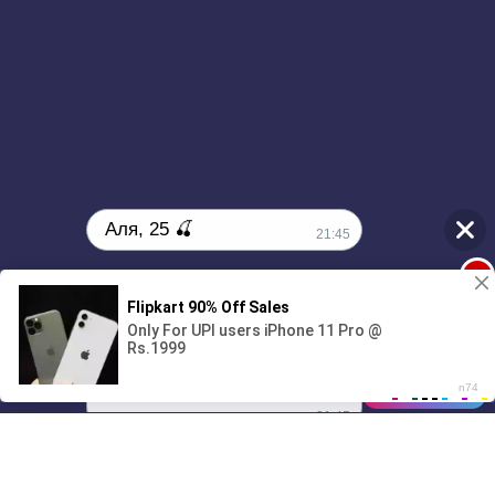
Аля, 25 🍒
21:45
1
Ищу партнёра на ночь🔥
00:00
4:03
01/07
21:45