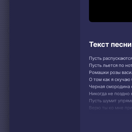
Текст песни
Пусть распускаются
Пусть льется по но
Ромашки розы васи
О том как я скучаю 
Черная смородина 
Никогда не поздно 
Пусть шумит упрям
Верю ты ко мне пр
Пусть распускаются
Пусть льется по но
Ромашки розы васи