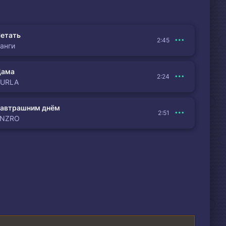
етать
2:45
анги
Дама
2:24
BURLA
автрашним днём
2:51
ENZRO