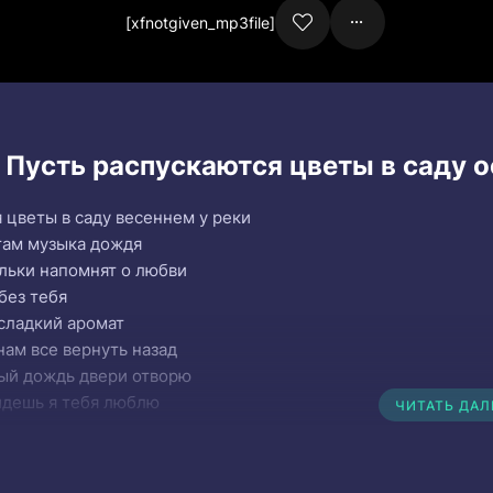
[xfnotgiven_mp3file]
 Пусть распускаются цветы в саду о
 цветы в саду весеннем у реки
там музыка дождя
льки напомнят о любви
без тебя
сладкий аромат
нам все вернуть назад
ый дождь двери отворю
идешь я тебя люблю
ЧИТАТЬ ДА
 цветы в саду весеннем у реки
там музыка дождя
льки напомнят о любви