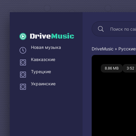
Drive
Music
Новая музыка
DriveMusic
»
Русские
Кавказские
0
8.86 MB
3:52
Турецкие
Украинские