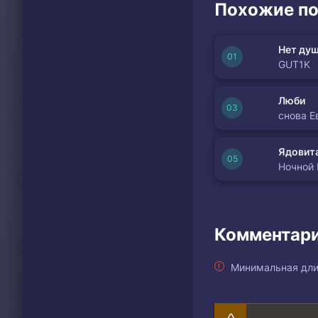
Похожие по
О том как я скучаю 
Пусть распускаются
Пусть льется по но
Нет душ
Ромашки розы васи
GUT1K
О том как я скучаю 
Люби
снова Е
Ядовита
Ночной
Комментари
Минимальная дли