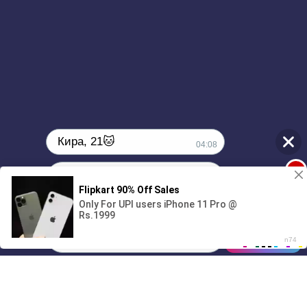
Кира, 21🐱
04:08
1
Поиграешь со мной? 💖🐾
00:00
2:12
01/07
04:08