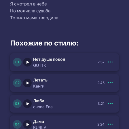
Я смотрел в небе
Но молчала судьба
Только мама твердила
Похожие по стилю:
Нет душе покоя
2:57
GUT1K
Летать
2:45
Канги
Люби
3:21
снова Ева
Дама
2:24
BURLA