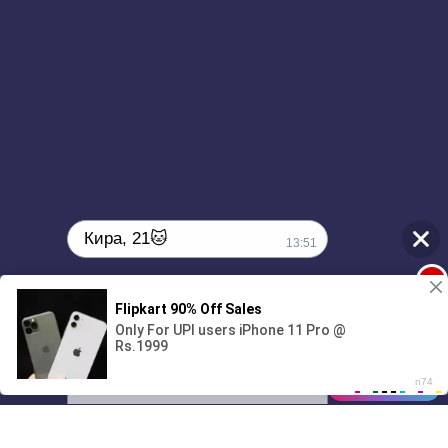
Кира, 21🐱
13:51
1
Поиграешь со мной? 💖🐾
00:00
3:51
01/07
13:51