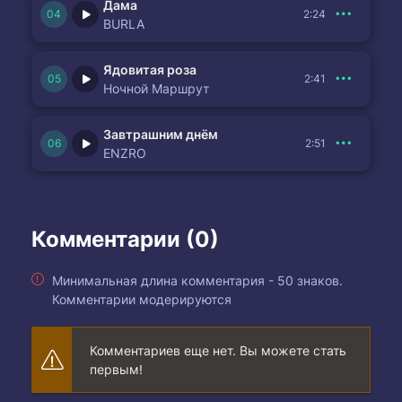
Дама
2:24
Там где всегда весна там где всегда весна!
BURLA
Маленькая страна !
Ядовитая роза
2:41
Ночной Маршрут
Завтрашним днём
2:51
ENZRO
Комментарии (0)
Минимальная длина комментария - 50 знаков.
Комментарии модерируются
Комментариев еще нет. Вы можете стать
первым!