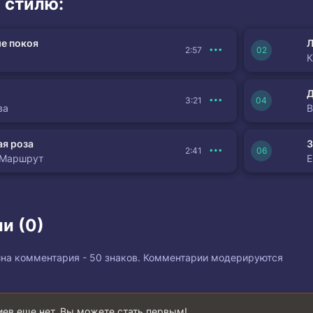
 стилю:
е покоя
Л
2:57
К
3:21
ва
я роза
З
2:41
 Маршрут
и (0)
на комментария - 50 знаков. Комментарии модерируются
ев еще нет. Вы можете стать первым!