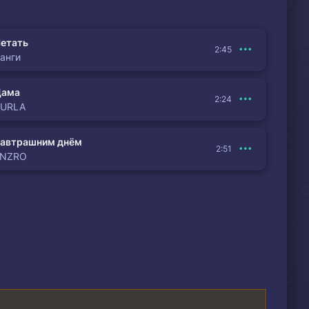
етать
2:45
анги
Дама
2:24
BURLA
автрашним днём
2:51
ENZRO