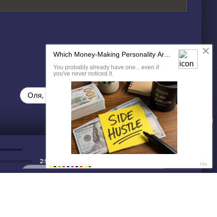
ДАЛЕЕ
Нет душе покоя - GUT1K
2:51
Оля, 25 😈
Без обязательств и лишних слов,
только сегодня 💦