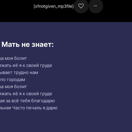
[xfnotgiven_mp3file]
 Мать не знает:
ша моя болит
ижать её я к своей груде
бывает трудно нам
я по городам
ша моя болит
ижать её я к своей груде
ая за всё тебя благодарю
льная Часто печаль я дарю