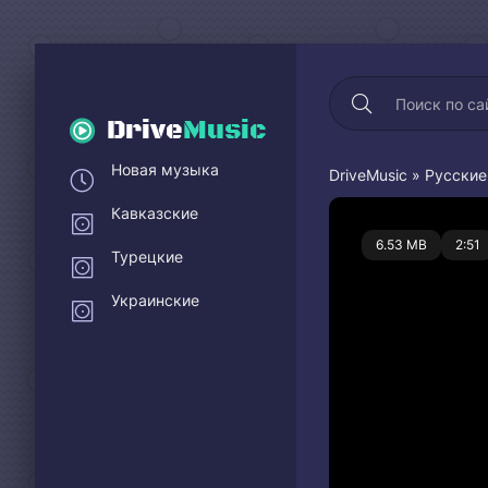
Drive
Music
Новая музыка
DriveMusic
»
Русские
Кавказские
0
6.53 MB
2:51
Турецкие
Украинские