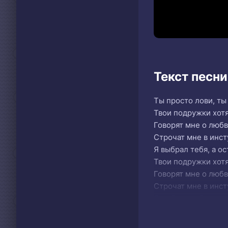
Текст песн
Ты просто лови, ты 
Твои подружки хотя
Говорят мне о любви
Строчат мне в инсту
Я выбрал тебя, а ос
Твои подружки хотя
Говорят мне о любви
Строчат мне в инсту
Я выбрал тебя, а ос
Кайф ты поймала, т
Ты не представляеш