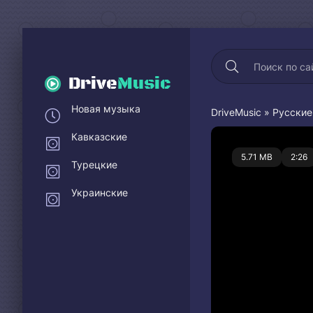
Drive
Music
Новая музыка
DriveMusic
»
Русские
Кавказские
0
5.71 MB
2:26
Турецкие
Украинские