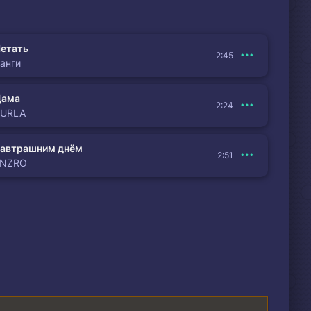
етать
2:45
анги
Дама
2:24
BURLA
автрашним днём
2:51
ENZRO