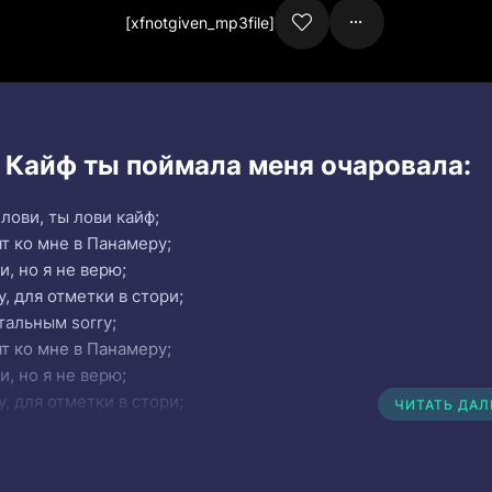
[xfnotgiven_mp3file]
и Кайф ты поймала меня очаровала:
лови, ты лови кайф;
т ко мне в Панамеру;
, но я не верю;
, для отметки в стори;
тальным sorry;
т ко мне в Панамеру;
, но я не верю;
, для отметки в стори;
ЧИТАТЬ ДА
тальным sorry;
ебе всегда мало;
ь, как мне тебя не хватало;