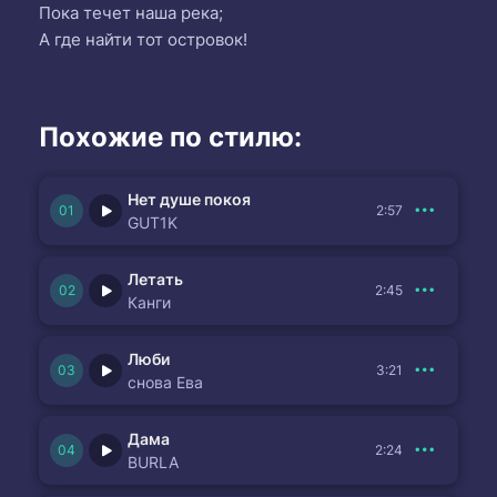
Пока течет наша река;
А где найти тот островок!
Похожие по стилю:
Нет душе покоя
2:57
GUT1K
Летать
2:45
Канги
Люби
3:21
снова Ева
Дама
2:24
BURLA