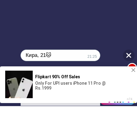
Кира, 21🐱
21:25
1
Поиграешь со мной? 💖🐾
00:00
2:18
01/07
21:25