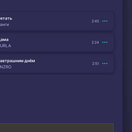
етать
2:45
анги
Дама
2:24
BURLA
автрашним днём
2:51
ENZRO