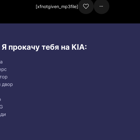
[xfnotgiven_mp3file]
 Я прокачу тебя на KIA:
иа
ерс
тор
й двор
р
MG
оди