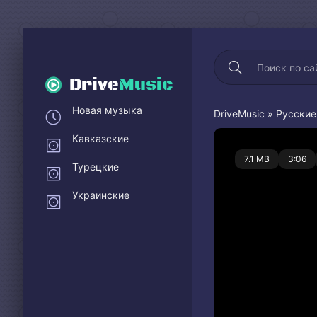
Drive
Music
Новая музыка
DriveMusic
»
Русские
Кавказские
0
7.1 MB
3:06
Турецкие
Украинские