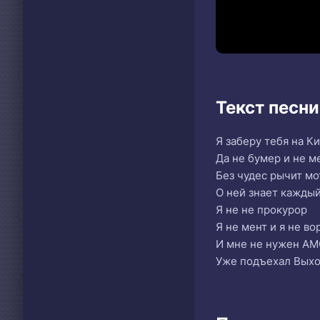
Текст песни
Я заберу тебя на К
Да не бумер и не м
Без чудес рычит мо
О ней знает кажды
Я не не прокурор
Я не мент и я не во
И мне не нужен A
Уже подъехал Вых