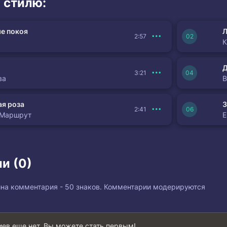
 стилю:
е покоя
Л
2:57
К
3:21
ва
я роза
З
2:41
 Маршрут
и (0)
на комментария - 50 знаков. Комментарии модерируются
ев еще нет. Вы можете стать первым!