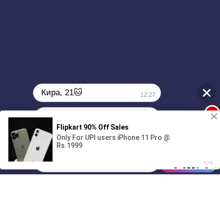
Кира, 21🐱
12:27
1
Поиграешь со мной? 💖🐾
00:00
2:32
01/07
12:27