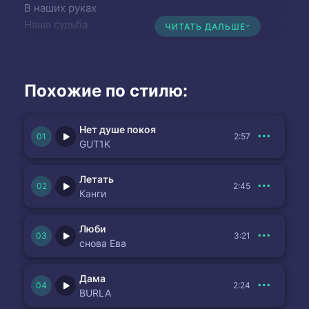
В наших руках
Наша судьба
ЧИТАТЬ ДАЛЬШЕ
Я это чувствую сейчас
Пронзая сердце первый раз
Как будто молния во мне
Похожие по стилю:
Горит и рвётся в тишине
Нет душе покоя
2:57
GUT1K
Летать
2:45
Канги
Люби
3:21
снова Ева
Дама
2:24
BURLA