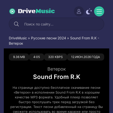
Drive
Music
DriveMusic
»
Русские песни 2024
» Sound From R.K -
Ветерок
0
0
9.36 MB
4:05
320 KBPS
12.ИЮН.2026 ГОДА
Ветерок
Sound From R.K
На странице доступно бесплатное скачивание песни
«Ветерок» в исполнении Sound From R.K в хорошем
качестве MP3 формата. Удобный плеер позволяет
быстро прослушать трек перед загрузкой без
регистрации. Текст песни добавленный на страницу Вы
сможете использовать во время караоке или просто