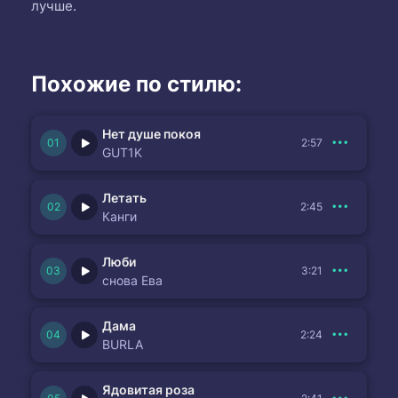
лучше.
Похожие по стилю:
Нет душе покоя
2:57
GUT1K
Летать
2:45
Канги
Люби
3:21
снова Ева
Дама
2:24
BURLA
Ядовитая роза