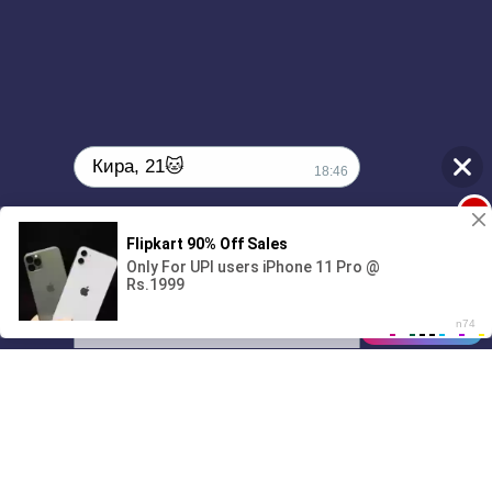
Кира, 21🐱
18:46
1
Поиграешь со мной? 💖🐾
00:00
4:05
01/07
18:46