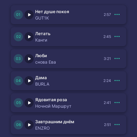
Нет душе покоя
2:57
GUT1K
Летать
2:45
Канги
Люби
3:21
снова Ева
Дама
2:24
BURLA
Ядовитая роза
2:41
Ночной Маршрут
Завтрашним днём
2:51
ENZRO