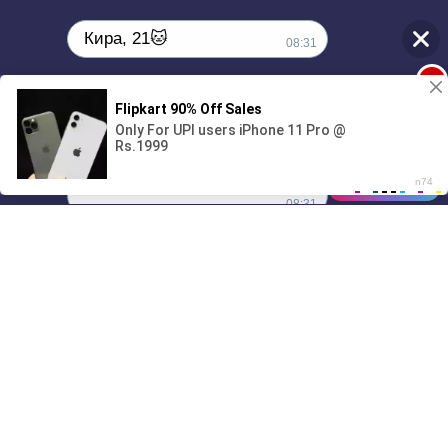
Кира, 21🐱
08:31
1
Поиграешь со мной? 💖🐾
00:00
1:23
01/07
08:31
Drive
Music
Материалы предоставлены
только для ознакомления! (16+)