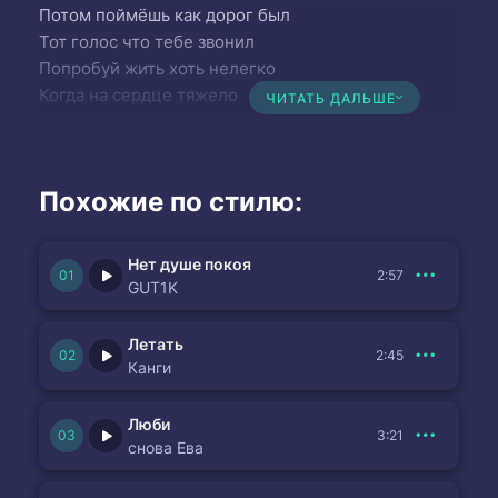
Потом поймёшь как дорог был
Тот голос что тебе звонил
Попробуй жить хоть нелегко
Когда на сердце тяжело
ЧИТАТЬ ДАЛЬШЕ
Богатым быть не значит жить
Куда важнее уметь любить
Смотри кто рядом и цени
Похожие по стилю:
Нет душе покоя
2:57
GUT1K
Летать
2:45
Канги
Люби
3:21
снова Ева