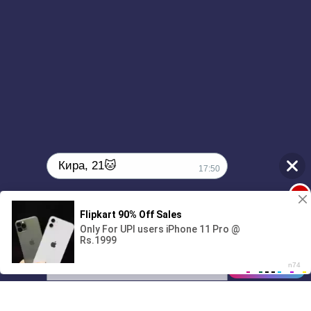
Кира, 21🐱
17:50
1
Поиграешь со мной? 💖🐾
00:00
4:43
01/07
17:50