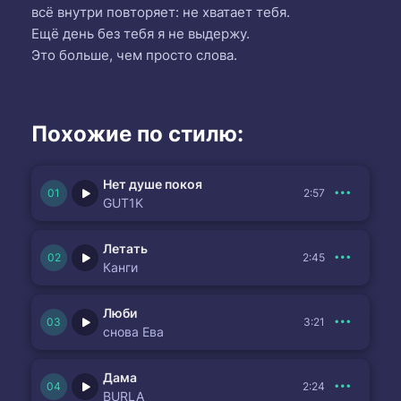
всё внутри повторяет: не хватает тебя.
Ещё день без тебя я не выдержу.
Это больше, чем просто слова.
Похожие по стилю:
Нет душе покоя
2:57
GUT1K
Летать
2:45
Канги
Люби
3:21
снова Ева
Дама
2:24
BURLA