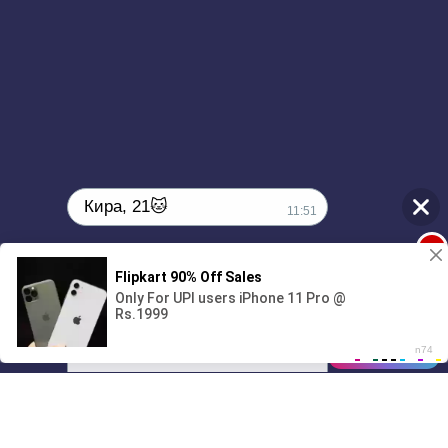
Кира, 21🐱
11:51
1
Поиграешь со мной? 💖🐾
00:00
2:32
01/07
11:51