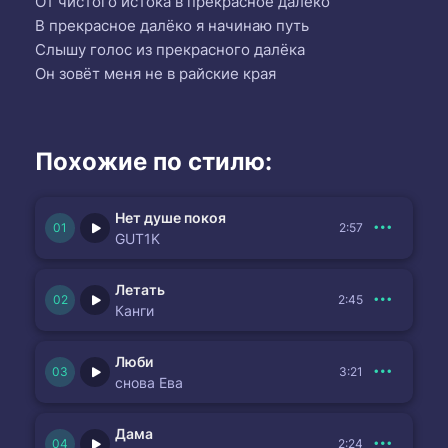
От чистого истока в прекрасное далёко
В прекрасное далёко я начинаю путь
Слышу голос из прекрасного далёка
Он зовёт меня не в райские края
Похожие по стилю:
Нет душе покоя
2:57
GUT1K
Летать
2:45
Канги
Люби
3:21
снова Ева
Дама
2:24