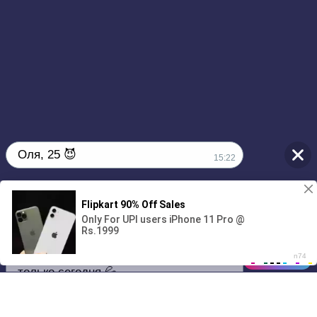
Оля, 25 😈
15:22
1
Без обязательств и лишних слов,
00:00
2:01
только сегодня 💦
01/07
15:22