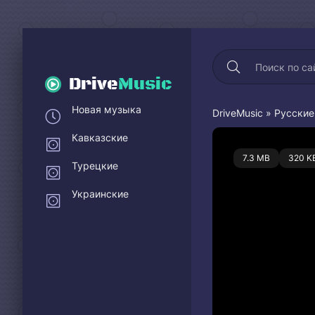
Drive
Music
Новая музыка
DriveMusic
»
Русские
Кавказские
0
7.3 MB
320 K
Турецкие
Украинские