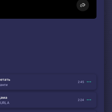
етать
2:45
анги
Дама
2:24
BURLA