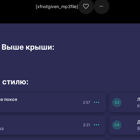
[xfnotgiven_mp3file]
и Выше крыши:
 стилю:
е покоя
Л
2:57
К
3:21
ва