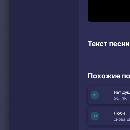
Текст песн
Похожие по
Нет душ
GUT1K
Люби
снова Е