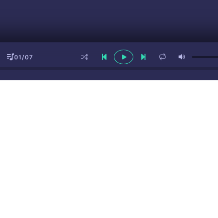
01/07
ы
(16+)