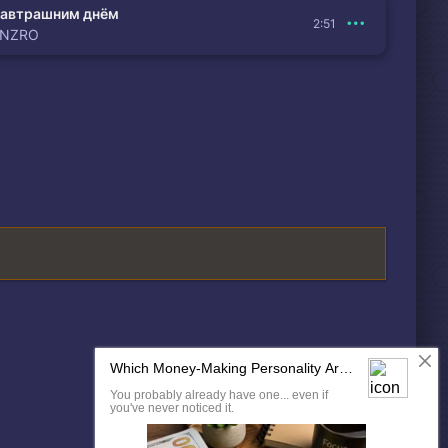
автрашним днём
2:51
ENZRO