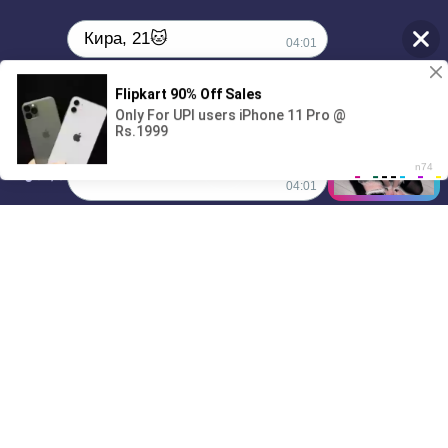
Кира, 21🐱
04:01
1
Поиграешь со мной? 💖🐾
00:00
01/07
04:01
Drive
Music
Материалы предоставлены
только для ознакомления! (16+)