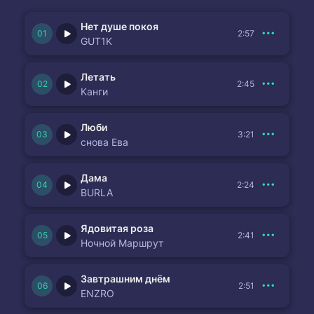
Нет душе покоя
2:57
GUT1K
Летать
2:45
Канги
Люби
3:21
снова Ева
Дама
2:24
BURLA
Ядовитая роза
2:41
Ночной Маршрут
Завтрашним днём
2:51
ENZRO