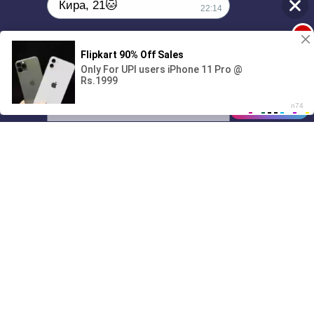
Кира, 21🐱
22:14
1
Поиграешь со мной? 💖🐾
00:00
01/07
22:14
Drive
Music
Материалы предоставлены
только для ознакомления! (16+)
Написать нам