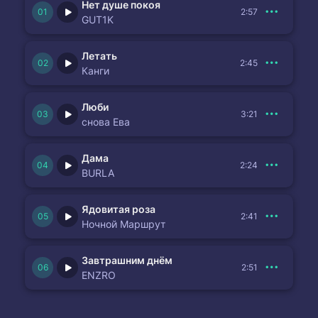
Нет душе покоя
2:57
GUT1K
Летать
2:45
Канги
Люби
3:21
снова Ева
Дама
2:24
BURLA
Ядовитая роза
2:41
Ночной Маршрут
Завтрашним днём
2:51
ENZRO